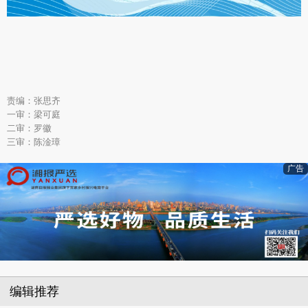
责编：张思齐
一审：梁可庭
二审：罗徽
三审：陈淦璋
广告
编辑推荐