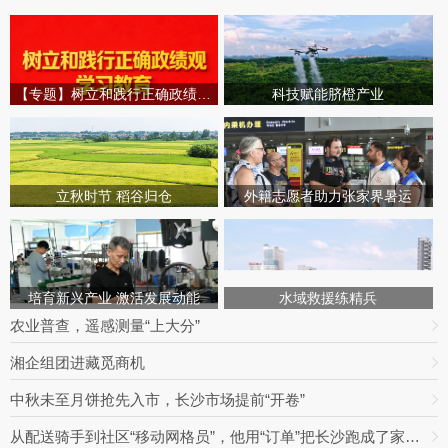
【专题】树立和践行正确政绩观学习教育
科技赋能脐橙产业
立秋时节 稻谷归仓
外籍志愿者助力张家界暑运
培育新兴产业 激活发展动能
水域救援练精兵
农业普查，遥感测量“上大分”
湘企组团进藏觅商机
中秋未至月饼抢先入市，长沙市场提前“开卷”
从配送骑手到社区“移动网格员”，他用“订单”把长沙跑成了家丨奔跑的人