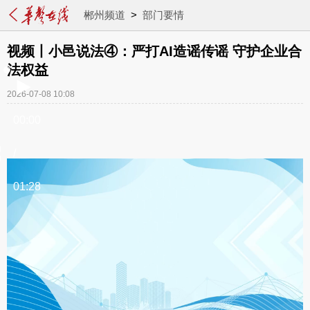
郴州频道
>
部门要情
视频丨小邑说法④：严打AI造谣传谣 守护企业合
法权益
2026-07-08 10:08
00:00
/
01:28