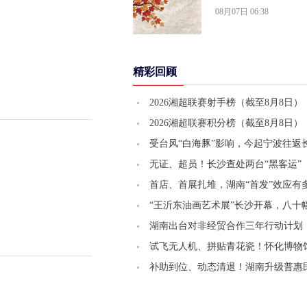
08月07日 06:38
精彩回顾
2026湘超联赛射手榜（截至8月8日）
2026湘超联赛积分榜（截至8月8日）
受台风“白海豚”影响，今起宁波往返
大面积取消，明日19趟次全部停飞｜
无证、超员！长沙查处两台“黑客运”
道
首店、首展扎堆，湖南“首发”效应有
“王沂东油画艺术展”长沙开幕，八十
中亮相
湖南出台对非经贸合作三年行动计划
2028年对非进出口额达800亿元
试飞无人机、拼贴青花瓷！怀化博物
市玩起“跨次元”
补助到位、动态清退！湖南升级普惠
园认定与管理