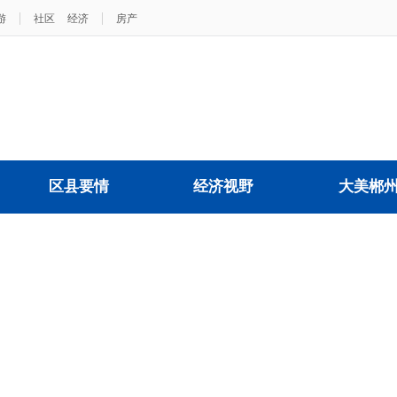
|
|
游
社区
经济
房产
区县要情
经济视野
大美郴