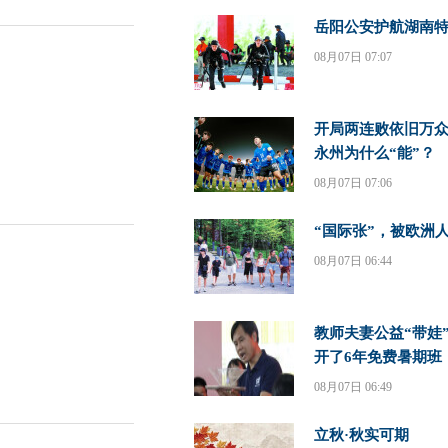
岳阳公安护航湖南
08月07日 07:07
开局两连败依旧万
永州为什么“能”？
08月07日 07:06
“国际张”，被欧洲
08月07日 06:44
教师夫妻公益“带娃
开了6年免费暑期班｜
08月07日 06:49
立秋·秋实可期