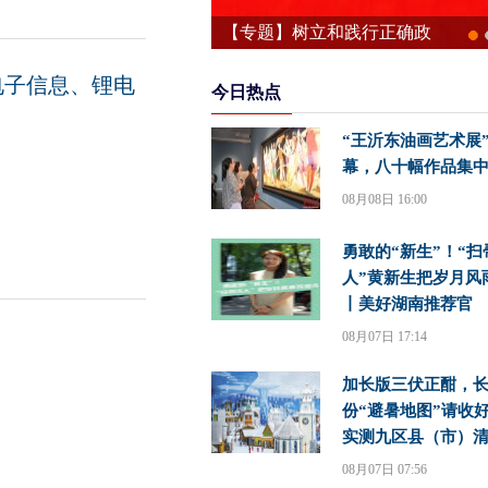
【专题】树立和践行正确政
绩观学习教育
电子信息、锂电
今日热点
“王沂东油画艺术展
幕，八十幅作品集
08月08日 16:00
勇敢的“新生”！“扫
人”黄新生把岁月风
丨美好湖南推荐官
08月07日 17:14
加长版三伏正酣，
份“避暑地图”请收
实测九区县（市）
08月07日 07:56