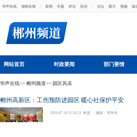
|
|
华声在线
湖南在线
新闻
专题
评论
投诉
论坛
图片
视频
旅
网站首页
时政要闻
部门要情
华声在线
>>
郴州频道
>>
园区风采
郴州高新区：工伤预防进园区 暖心社保护平安
2026-07-18 11:26:23
来源：
编辑：邓华夫