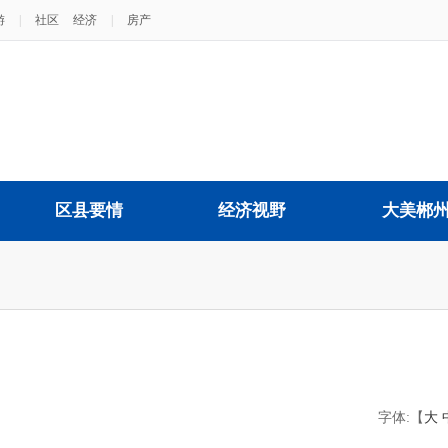
游
|
社区
经济
|
房产
区县要情
经济视野
大美郴
字体:【
大