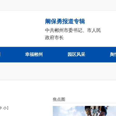
阚保勇报道专辑
中共郴州市委书记、市人民
政府市长
州
幸福郴州
园区风采
舆
焦点图
中
小
】