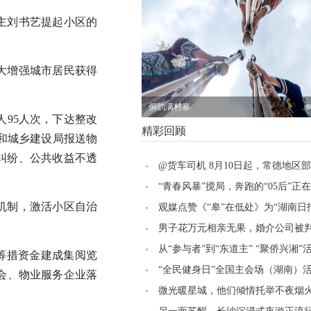
主刘书艺提起小区的
大增强城市居民获得
【专题】树立和践行正确政绩观学习教
人95人次，下达整改
育
精彩回顾
房和城乡建设局报送物
业纠纷、公共收益不透
@货车司机 8月10日起，常德地区
将进行超宽车道改造
“青春风暴”搅局，奔跑的“05后”正
机制，激活小区自治
丨叶观星象
观媒点赞《“皋”在低处》为“湖南日
猜想’”，网友热议：党报头版可以
男子花万元相亲无果，婚介公司被
题
款！五部门联合整治婚介七大乱象
从“参与者”到“东道主” “聚侨兴湘”
筹措资金建成集阅览
地常德
“全民健身日”全国主会场（湖南）
会、物业服务企业落
州启动
微光暖星城，他们倾情托举不夜烟