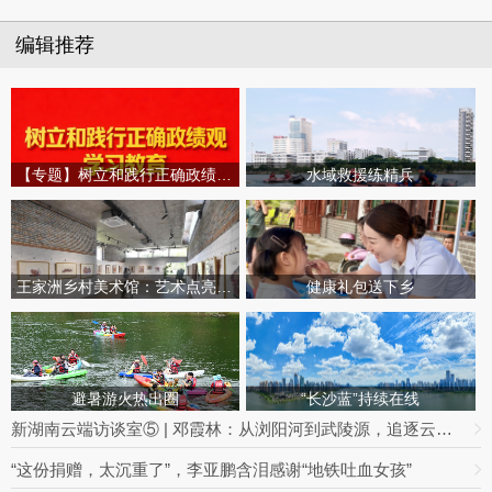
编辑推荐
【专题】树立和践行正确政绩观学习教育
水域救援练精兵
王家洲乡村美术馆：艺术点亮田园乡村
健康礼包送下乡
避暑游火热出圈
“长沙蓝”持续在线
新湖南云端访谈室⑤ | 邓霞林：从浏阳河到武陵源，追逐云海的光影之路
“这份捐赠，太沉重了”，李亚鹏含泪感谢“地铁吐血女孩”