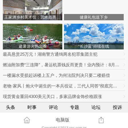
王家洲乡村美术馆：艺术点亮田园乡村
健康礼包送下乡
避暑游火热出圈
“长沙蓝”持续在线
最高悬赏25万元！湖南警方通缉两名犯罪集团主犯
燃油附加费“三连降”，暑运机票钱反而更贵！业内预计：8月下旬将迎回落拐点
一楼漏水受损起诉楼上五户，为何法院判决只要二楼赔偿
老物·家风丨炮火中诞生的一本兵役证，三代人同答“彻底完成任务”
现货黄金重回4300美元关口，多家品牌金饰价格跟涨
头条
时事
评论
专题
论坛
投诉
电脑版
Copyright ©2013 voc.com.cn