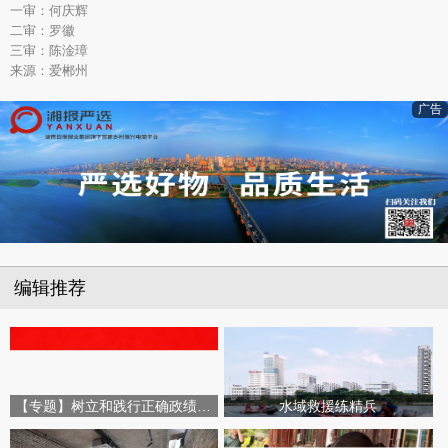
一审：何庆辉
二审：罗徽
三审：陈淦璋
来源：爱郴州
广告
编辑推荐
【专题】树立和践行正确政绩观学习教育
水域救援练精兵