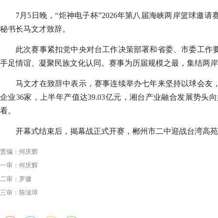
7月5日晚，“炬神电子杯”2026年第八届海峡两岸篮球
秘书长马文才致辞。
此次赛事紧扣党中央对台工作决策部署和省委、市委工作
手足情谊、凝聚民族文化认同。赛事为历届规模之最，集结两岸
马文才在致辞中表示，赛事连续举办七年来坚持以球会友
企业36家，上半年产值达39.03亿元，湘台产业融合发展
看。
开幕式结束后，揭幕战正式开赛，郴州市二中迎战台湾高苑
责编：何庆辉
一审：何庆辉
二审：罗徽
三审：陈淦璋