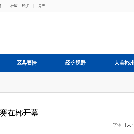
游
|
社区
经济
|
房产
区县要情
经济视野
大美郴
请赛在郴开幕
字体:【
大