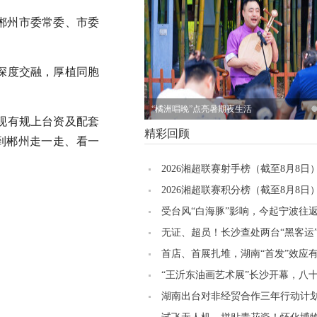
，郴州市委常委、市委
深度交融，厚植同胞
“橘洲唱晚”点亮暑期夜生活
现有规上台资及配套
精彩回顾
，到郴州走一走、看一
2026湘超联赛射手榜（截至8月8日
2026湘超联赛积分榜（截至8月8日
受台风“白海豚”影响，今起宁波往
班大面积取消，明日19趟次全部停
无证、超员！长沙查处两台“黑客运
早知道
首店、首展扎堆，湖南“首发”效应
“王沂东油画艺术展”长沙开幕，八
集中亮相
湖南出台对非经贸合作三年行动计