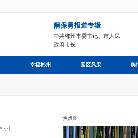
阚保勇报道专辑
中共郴州市委书记、市人民
政府市长
州
幸福郴州
园区风采
舆
焦点图
中
小
】