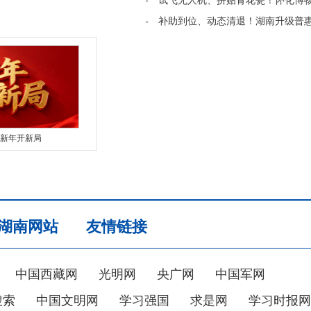
2028年对非进出口额达800亿元
试飞无人机、拼贴青花瓷！怀化博
集市玩起“跨次元”
补助到位、动态清退！湖南升级普
儿园认定与管理
新年开新局
湖南网站
友情链接
中国西藏网
光明网
央广网
中国军网
搜索
中国文明网
学习强国
求是网
学习时报网