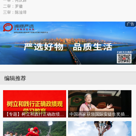
一审：何庆辉
二审：罗徽
三审：陈淦璋
广告
编辑推荐
【专题】树立和践行正确政绩观学习教育
中国画家获颁国际安徒生奖插画家奖