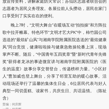
放宣传资料，讲解家庭防火常识；苏仙区志愿者联合会的
志愿者为居民义务理发。各展位前人头攒动，居民在家门
口享受到了实实在在的便利。
晚上7时，“文明大舞台”在暖场互动“拍拍操”和方阵拉
歌中拉开帷幕。特色环节“文明才艺大PK”中，柿竹园公司
选送的“最炫矿山风”与湘南学院附属医院选送的“最炫健康
风”同台竞技，健康啦啦操与健康急救操轮番上演，现场
掌声不断。随后，“中国青年五四奖章”暨“新时代青年先锋
奖”获得者龙冰的事迹微宣讲与湘南学院附属医院的《医
生的温度》故事分享交替登台，传递榜样力量。“小区好
人”曹加威也登上舞台，分享了邻里互助的暖心故事。活
动现场还举行了温馨的集体生日会，6位居民代表与好人
典型一同切蛋糕、读家书，共庆生日、共话温情。（陈祉
含）
责编：何庆辉