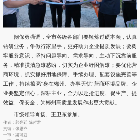
阚保勇强调，全市各级各部门要
锤炼过硬本领，
认真
钻研
业务
，
争做行家里手
，
更好
助力企业
提质
发展
；
要
树
牢服务意识，坚持问题导向、需求导向，
主动下沉靠前服
务，精准摸清急难愁盼，
切实为
企业纾困解难
；要优化营
商环境，
抓实抓好用地保障、手续办理、配套设施完善等
工作，
持续擦亮
“身在郴州、办事无忧”
营商环境
品牌
。
企
业要坚定信心，深耕主业，
全力以赴抢进度、促生产、提
效益
、
保安全，为郴州高质量发展作出更大贡献。
市级领导肖扬、王卫东参加。
作者：郭亮廷 陈哲君
责编：张思齐
一审：梁可庭