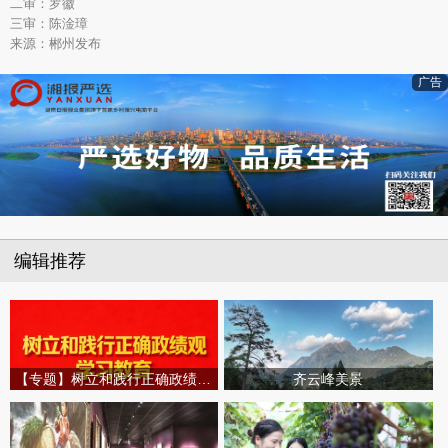
二审：罗徽
三审：陈淦璋
来源：郴州发布
广告
编辑推荐
【专题】树立和践行正确政绩观学习教育
齐云峰美景