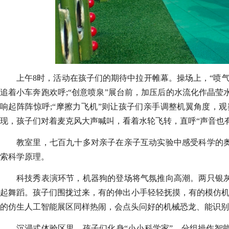
上午8时，活动在孩子们的期待中拉开帷幕。操场上，“喷
追着小车奔跑欢呼;“创意喷泉”展台前，加压后的水流化作晶莹
响起阵阵惊呼;“摩擦力飞机”则让孩子们亲手调整机翼角度，
现，孩子们对着麦克风大声喊叫，看着水轮飞转，直呼“声音也有
教室里，七百九十多对亲子在亲子互动实验中感受科学的
索科学原理。
科技秀表演环节，机器狗的登场将气氛推向高潮。两只银
起舞蹈。孩子们围拢过来，有的伸出小手轻轻抚摸，有的模仿机器
的仿生人工智能展区同样热闹，会点头问好的机械恐龙、能识
沉浸式体验区里，孩子们化身“小小科学家”，分组操作智