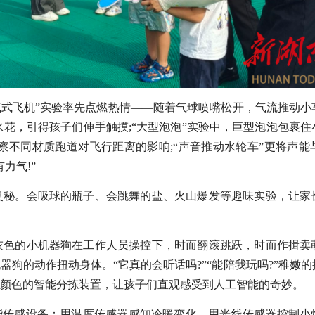
气式飞机”实验率先点燃热情——随着气球喷嘴松开，气流推动小
水花，引得孩子们伸手触摸;“大型泡泡”实验中，巨型泡泡包裹
观察不同材质跑道对飞行距离的影响;“声音推动水轮车”更将声
力气!”
奥秘。会吸球的瓶子、会跳舞的盐、火山爆发等趣味实验，让家
灰色的小机器狗在工作人员操控下，时而翻滚跳跃，时而作揖卖
狗的动作扭动身体。“它真的会听话吗?”“能陪我玩吗?”稚嫩
别颜色的智能分拣装置，让孩子们直观感受到人工智能的奇妙。
能传感设备：用温度传感器感知冷暖变化，用光线传感器控制小