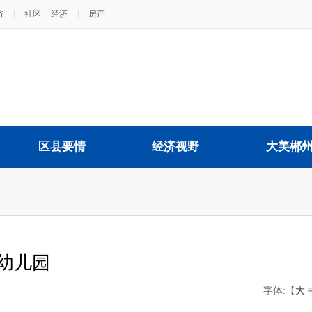
游
|
社区
经济
|
房产
区县要情
经济视野
大美郴
幼儿园
字体:【
大