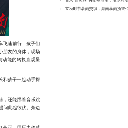
标准请收好
台风“白海豚”将影响湖南，湘东局地
～10级大风
立秋时节暑雨交织，湖南暴雨预警
第五
车飞速前行，孩子们
住小朋友的身体，现场
能与动能的转换直观呈
长和孩子一起动手探
萌，还能跟着音乐跳
的提问此起彼伏。旁边
灯亮灭，用压力传感