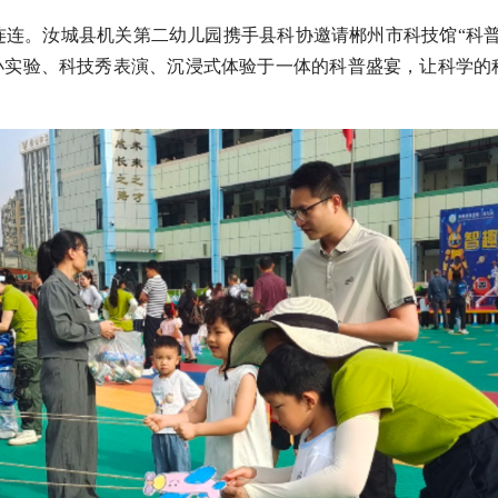
连连。汝城县机关第二幼儿园携手县科协邀请郴州市科技馆“科普
小实验、科技秀表演、沉浸式体验于一体的科普盛宴，让科学的