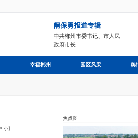
阚保勇报道专辑
中共郴州市委书记、市人民
政府市长
州
幸福郴州
园区风采
舆
焦点图
中
小
】