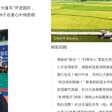
大篷车”开进园区，
种子在童心中悄然萌
立秋时节 稻谷归仓
精彩回顾
勇敢的“新生”！“扫帚诗人”黄新生
写成诗丨美好湖南推荐官
八月首周收官，湘股科技股强势修
湘江论见丨银行午休，为何让大家纷
防”
“有没有剁辣椒？” 蔡皋奶奶渥太华
叨“想吃辣椒”
发现燃气泄漏，长沙大叔果断举报获5
奖励
“炙烤模式”持续！湖南山水间藏着
暑智慧
明白消费！长沙主城区共享（电）