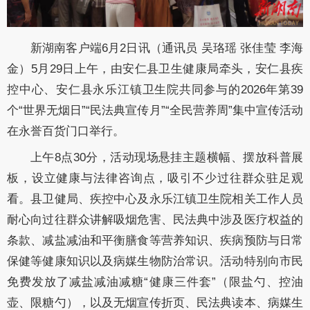
新湖南客户端6月2日讯（通讯员 吴珞瑶
张佳莹
李海
金
）
5月29日上午，由
安仁
县卫生健康局牵头，
安仁
县疾
控中心、
安仁县
永乐江镇卫生院共同参与的
2026年
第
39
个
“世界无烟日”“民法典宣传月”“全民营养周”集中宣传活动
在永誉百货门口举行。
上午
8点30分，活动现场悬挂主题横幅、摆放科普展
板，设立健康与法律咨询点
，
吸引不少过往群众驻足观
看。县卫健局、疾控中心及永乐江镇卫生院相关工作人员
耐心向过往群众讲解吸烟危害、民法典中涉及医疗权益的
条款
、
减盐减油
和
平衡膳食等营养知识
、疾病预防与日常
保健等健康知识以及病媒生物防治常识
。活动特别向市民
免费发放了减盐减油
减糖
“健康
三
件套
”（限盐勺、控油
壶、
限糖勺
），以及无烟宣传折页、民法典读本、病媒生