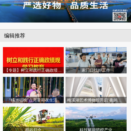
编辑推荐
【专题】树立和践行正确政绩观学习教育
家门口找好工作
“橘洲唱晚”点亮暑期夜生活
梅溪湖艺术博物馆开启“夜间模式”
稻谷归仓
科技赋能脐橙产业