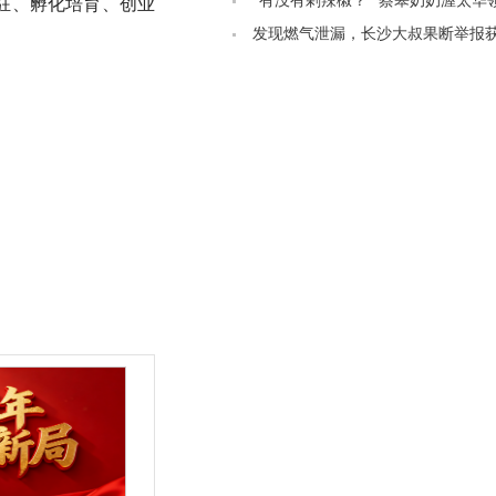
管制
“有没有剁辣椒？” 蔡皋奶奶渥太华
入驻、孵化培育、创业
叨“想吃辣椒”
发现燃气泄漏，长沙大叔果断举报获5
奖励