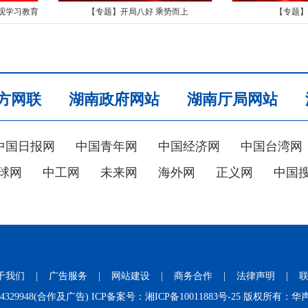
观学习教育
【专题】开局八好 乘势而上
【专题】
方网联
湖南政府网站
湖南厅局网站
中国日报网
中国青年网
中国经济网
中国台湾网
球网
中工网
未来网
海外网
正义网
中国
于我们
|
广告服务
|
网站建设
|
商务合作
|
法律声明
|
731-84329948(合作及广告) ICP备案号：
湘ICP备10011883号-25
版权所有：华声