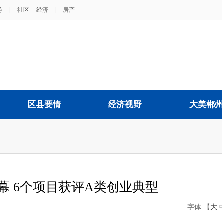
游
|
社区
经济
|
房产
区县要情
经济视野
大美郴
幕 6个项目获评A类创业典型
字体:【
大