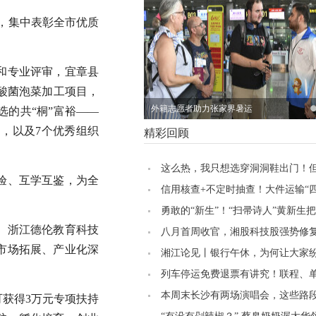
式，集中表彰全市优质
和专业评审，宜章县
乳酸菌泡菜加工项目，
外籍志愿者助力张家界暑运
的共“桐”富裕——
目，以及7个优秀组织
精彩回顾
这么热，我只想选穿洞洞鞋出门！
验、互学互鉴，为全
家却认为……
信用核查+不定时抽查！大件运输“
负增效
勇敢的“新生”！“扫帚诗人”黄新生
、浙江德伦教育科技
写成诗丨美好湖南推荐官
八月首周收官，湘股科技股强势修
市场拓展、产业化深
湘江论见丨银行午休，为何让大家纷
防”
列车停运免费退票有讲究！联程、
操作方式大不同
本周末长沙有两场演唱会，这些路
获得3万元专项扶持