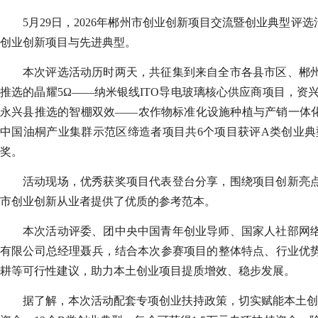
5月29日，2026年郴州市创业创新项目交流暨创业典型
创业创新项目与先进典型。
本次评选活动历时两天，共征集到来自全市各县市区、郴州
推选的晶耀5Ω——纳米银线ITO导电玻璃核心供应商项目，
永兴县推选的智棚双效——农作物标准化设施种植与产销一体化
中国油桐产业集群示范区缔造者项目共6个项目获评A类创业典
奖。
活动现场，优秀获奖项目代表登台分享，围绕项目创新亮
市创业创新从业者提供了优质的参考范本。
本次活动评委、团中央中国青年创业导师、国家人社部网
有限公司总经理聂兵，结合本次参赛项目的整体特点、行业优
耕等可行性建议，助力本土创业项目提质增效、稳步发展。
据了解，本次活动配套专项创业扶持政策，切实赋能本土创