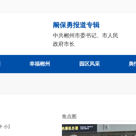
阚保勇报道专辑
中共郴州市委书记、市人民
政府市长
州
幸福郴州
园区风采
舆
焦点图
中
小
】