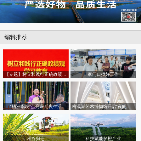
编辑推荐
【专题】树立和践行正确政绩观学习教育
家门口找好工作
“橘洲唱晚”点亮暑期夜生活
梅溪湖艺术博物馆开启“夜间模式”
稻谷归仓
科技赋能脐橙产业