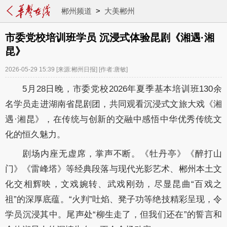
郴州频道
>
大美郴州
市委党校培训班学员 沉浸式体验昆剧《湘遇·湘
昆》
2026-05-29 15:39
[来源:郴州日报]
[作者:唐敏]
5月28日晚，市委党校2026年夏季基本培训班130余
名学员走进湖南省昆剧团，共同观看沉浸式文旅大戏《湘
遇·湘昆》，在传统与创新的交融中感悟中华优秀传统文
化的恒久魅力。
剧场内座无虚席，掌声不断。《牡丹亭》《醉打山
门》《雷峰塔》等经典段落与现代光影艺术、郴州本土文
化交相辉映，文戏婉转、武戏刚劲，尽显昆曲“百戏之
祖”的深厚底蕴。“火判”吐焰、凳子功等绝技精彩呈现，令
学员沉浸其中。尾声处“柳生走了，但我们还在”的誓言和