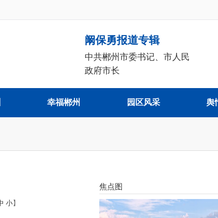
阚保勇报道专辑
中共郴州市委书记、市人民
政府市长
州
幸福郴州
园区风采
舆
焦点图
中
小
】