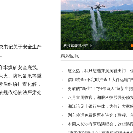
科技赋能脐橙产业
总书记关于安全生产
。
精彩回顾
守牢煤矿安全底线。
这么热，我只想选穿洞洞鞋出门！
灭火、防汛备汛等重
家却认为……
信用核查+不定时抽查！大件运输“
矛盾纠纷
排查
化解，
负增效
勇敢的“新生”！“扫帚诗人”黄新生
依规
依纪依法严肃
处
写成诗丨美好湖南推荐官
八月首周收官，湘股科技股强势修
湘江论见丨银行午休，为何让大家纷
防”
列车停运免费退票有讲究！联程、
操作方式大不同
本周末长沙有两场演唱会，这些路