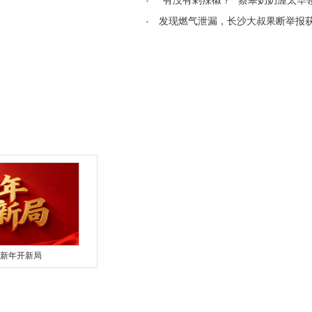
管制
“有没有剁辣椒？” 蔡皋奶奶渥太华
叨“想吃辣椒”
发现燃气泄漏，长沙大叔果断举报获5
奖励
新年开新局