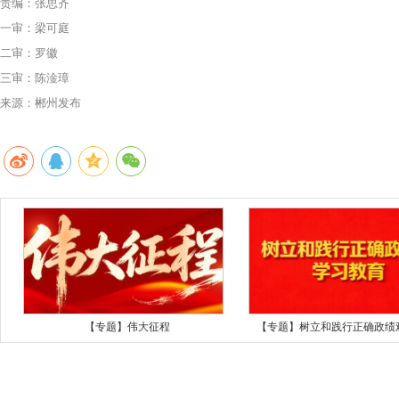
责编：张思齐
一审：梁可庭
二审：罗徽
三审：陈淦璋
来源：郴州发布
【专题】伟大征程
【专题】树立和践行正确政绩