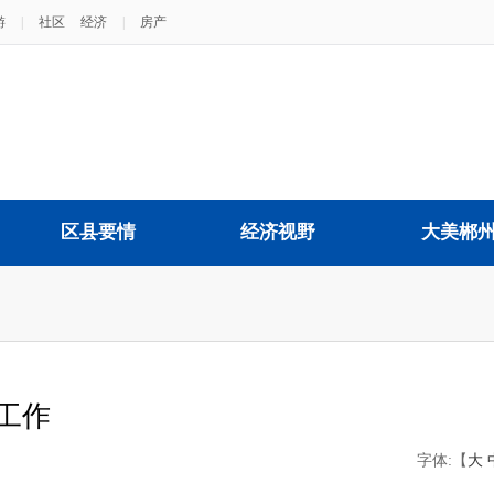
游
|
社区
经济
|
房产
区县要情
经济视野
大美郴
工作
字体:【
大