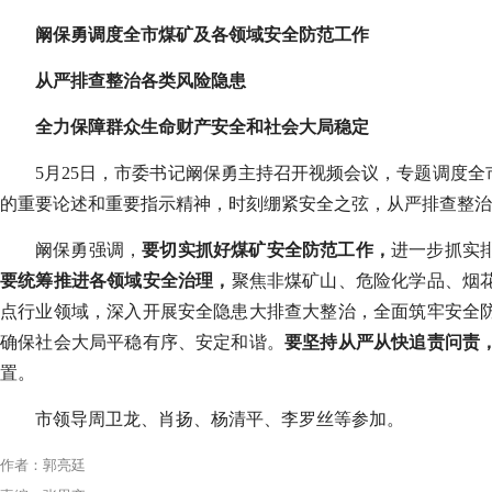
阚保勇调度全市煤矿及各领域安全防范工作
从严排查整治各类风险隐患
全力保障群众生命财产安全和社会大局稳定
5
月
25
日，市委书记阚保勇
主持召开视频会议，
专题调度全
的重要论述和重要指示精神，时刻绷紧安全
之
弦，从严排查整治
阚保勇强调，
要
切实
抓好
煤矿安全防范
工作
，
进一步
抓实
要
统筹
推进各领域安全治理，
聚焦非煤矿山、危险化学品、烟
点行业领域，深入开展安全隐患大排查大整治，
全面筑牢安全
确保
社会大局平稳有序、
安定和谐
。
要坚持从严
从快
追责问责
置
。
市领导周卫龙、肖扬、杨清平、李罗丝等参加。
作者：郭亮廷