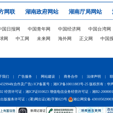
方网联
湖南政府网站
湖南厅局网站
中国日报网
中国青年网
中国经济网
中国台湾网
球网
中工网
未来网
海外网
正义网
中国
于我们
|
广告服务
|
网站建设
|
商务合作
|
法律声明
|
731-84329948(合作及广告) ICP备案号：
湘ICP备10011883号-25
版权所有：华声
02
经营许可证：湘ICP证010023 增值电信业务经营许可证：湘B2-200800
出版服务许可证：(署)网出证(湘)字第023号
湘公网安备 43010502000