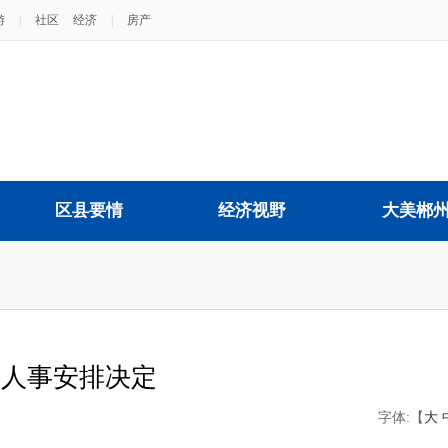
游
|
社区
经济
|
房产
区县要情
经济视野
大美郴
关人事安排决定
字体:【
大