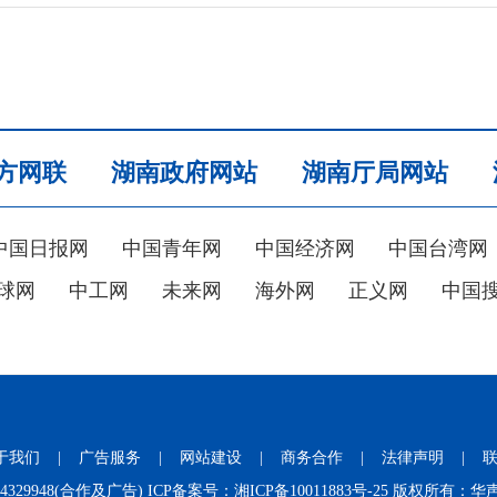
方网联
湖南政府网站
湖南厅局网站
中国日报网
中国青年网
中国经济网
中国台湾网
球网
中工网
未来网
海外网
正义网
中国
于我们
|
广告服务
|
网站建设
|
商务合作
|
法律声明
|
731-84329948(合作及广告) ICP备案号：
湘ICP备10011883号-25
版权所有：华声