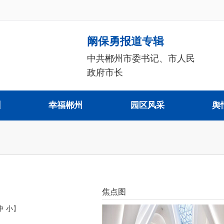
阚保勇报道专辑
中共郴州市委书记、市人民
政府市长
州
幸福郴州
园区风采
舆
焦点图
中
小
】