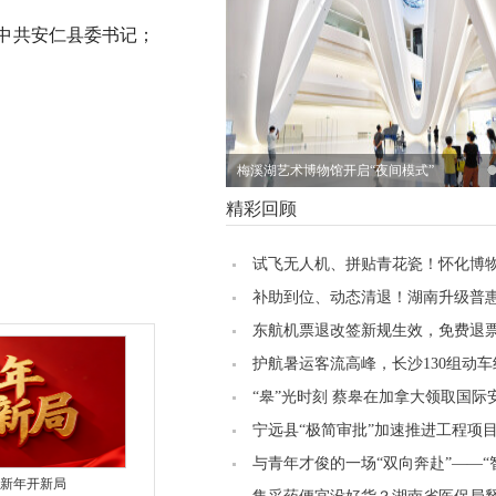
中共安仁县委书记；
梅溪湖艺术博物馆开启“夜间模式”
精彩回顾
试飞无人机、拼贴青花瓷！怀化博
集市玩起“跨次元”
补助到位、动态清退！湖南升级普
儿园认定与管理
东航机票退改签新规生效，免费退
30天缩至14天
护航暑运客流高峰，长沙130组动
日全部上线运行
“皋”光时刻 蔡皋在加拿大领取国际
插画家奖
宁远县“极简审批”加速推进工程项
与青年才俊的一场“双向奔赴”——“
新年开新局