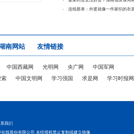
才聚宝庆”2026年暑期高校邵阳学
集采药便宜没好货？湖南省医保局
会侧记
五大误区
连线蔡皋：外婆就像一件家织的衣
了我一辈子
湖南网站
友情链接
中国西藏网
光明网
央广网
中国军网
搜索
中国文明网
学习强国
求是网
学习时报网
联系我们
在线股份有限公司 未经授权禁止复制或建立镜像