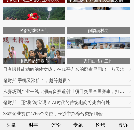
【专题】树立和践行正确政绩观学习教育
中国画家获颁国际安徒生奖插画家奖
民俗好戏登天门
侗韵满村寨
湘昆雅韵润童心
家门口找好工作
只有脚趾能动的脑瘫女孩，在16平方米的卧室里画出一方天地
侃财邦|手机又涨价了，越等越贵？
从赛场到产业一线：湖南多赛道创业项目突围全国赛事，打通创业就业双向通道
侃财邦｜还“刷”淘宝吗？ AI时代的传统电商将走向何处
28家企业提供4765个岗位，长沙举办综合类招聘会
头条
时事
评论
专题
论坛
投诉