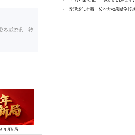
管制
“有没有剁辣椒？” 蔡皋奶奶渥太华
叨“想吃辣椒”
发现燃气泄漏，长沙大叔果断举报获5
奖励
获取权威资讯。转
新年开新局