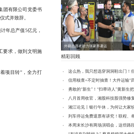
集团有限公司党委书
仪式并致辞。
预计年总产值5亿元，
外籍志愿者助力张家界暑运
工要求，做到文明施
精彩回顾
这么热，我只想选穿洞洞鞋出门！
着项目转”，全力打
家却认为……
信用核查+不定时抽查！大件运输“
负增效
勇敢的“新生”！“扫帚诗人”黄新生
写成诗丨美好湖南推荐官
八月首周收官，湘股科技股强势修
湘江论见丨银行午休，为何让大家纷
防”
列车停运免费退票有讲究！联程、
操作方式大不同
本周末长沙有两场演唱会，这些路