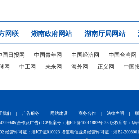
方网联
湖南政府网站
湖南厅局网站
中国日报网
中国青年网
中国经济网
中国台湾网
球网
中工网
未来网
海外网
正义网
中国
于我们
|
广告服务
|
网站建设
|
商务合作
|
法律声明
|
731-84329948(合作及广告) ICP备案号：
湘ICP备10011883号-25
版权所有：华声
02
经营许可证：湘ICP证010023 增值电信业务经营许可证：湘B2-200800