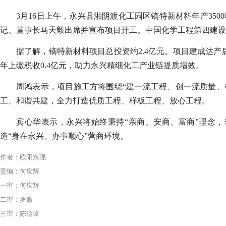
3月16日上午，永兴县湘阴渡化工园区镝特新材料年产
35
记、董事长马天毅出席并宣布项目开工。中国化学工程第四建设
据了解，镝特新材料项目总投资约
2.4亿元
。
项目建成达产
年上缴税收0.4亿元，助力永兴精细化工产业链提质增效。
周鸿表示，项目施工方将围绕“建一流工程、创一流质量、
工、和谐共建，全力打造优质工程、样板工程、放心工程。
宾心华表示，永兴将始终秉持“亲商、安商、富商”理念，
造“身在永兴、办事顺心”营商环境。
作者：欧阳永强
责编：何庆辉
一审：何庆辉
二审：罗徽
三审：陈淦璋