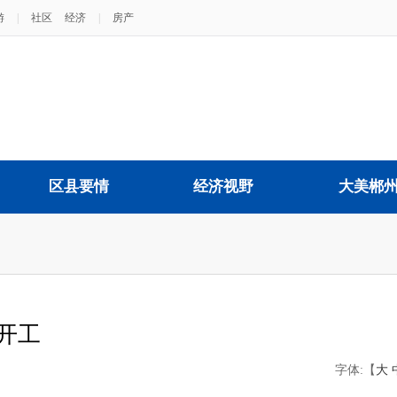
游
|
社区
经济
|
房产
区县要情
经济视野
大美郴
开工
字体:【
大