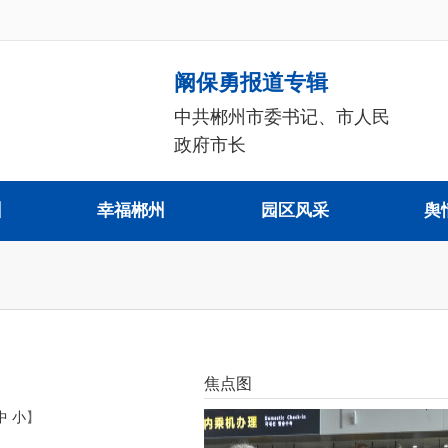
阚保勇报道专辑
中共郴州市委书记、市人民
政府市长
州
幸福郴州
园区风采
舆
焦点图
中
小
】